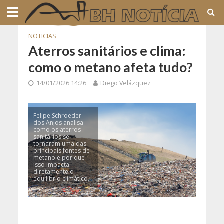
NOTICIAS
Aterros sanitários e clima:
como o metano afeta tudo?
14/01/2026 14:26
Diego Velázquez
Felipe Schroeder
dos Anjos analisa
como os aterros
sanitários se
tornaram uma das
principais fontes de
metano e por que
isso impacta
diretamente o
equilíbrio climático.