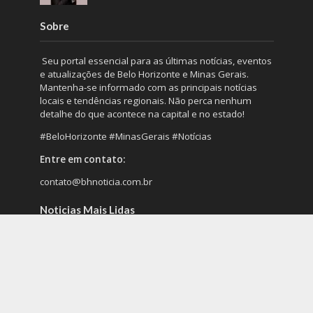
Sobre
Seu portal essencial para as últimas notícias, eventos
e atualizações de Belo Horizonte e Minas Gerais.
Mantenha-se informado com as principais notícias
locais e tendências regionais. Não perca nenhum
detalhe do que acontece na capital e no estado!
#BeloHorizonte #MinasGerais #Notícias
Entre em contato:
contato@bhnoticia.com.br
Noticias Mais Lidas
O ganho de capital na venda de imóvel
rural: o que poucas pessoas sabem
Kalil deixa Prefeitura de Belo Horizonte
para concorrer ao governo de MG