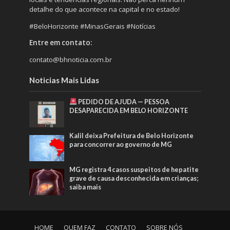
detalhe do que acontece na capital e no estado!
#BeloHorizonte #MinasGerais #Notícias
Entre em contato:
contato@bhnoticia.com.br
Noticias Mais Lidas
PEDIDO DE AJUDA — PESSOA
DESAPARECIDA EM BELO HORIZONTE
Kalil deixa Prefeitura de Belo Horizonte
para concorrer ao governo de MG
MG registra 4 casos suspeitos de hepatite
grave de causa desconhecida em crianças;
saiba mais
HOME
QUEM FAZ
CONTATO
SOBRE NÓS