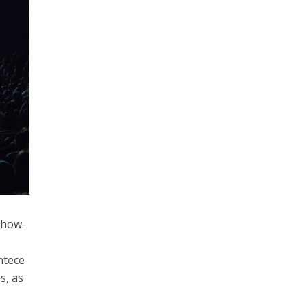
show.
ntece
s, as