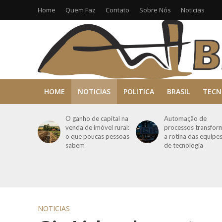
Home
Quem Faz
Contato
Sobre Nós
Noticias
HOME
NOTICIAS
POLITICA
BRASIL
TECN
O ganho de capital na
Automação de
venda de imóvel rural:
processos transfor
o que poucas pessoas
a rotina das equipe
sabem
de tecnologia
NOTICIAS