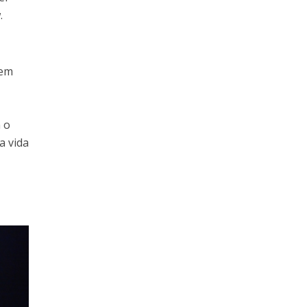
.
 em
 o
a vida