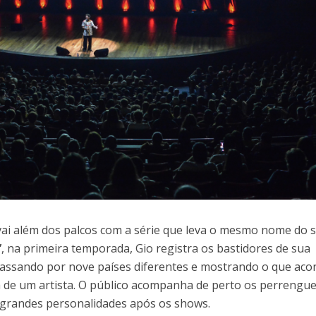
 vai além dos palcos com a série que leva o mesmo nome do 
”
, na primeira temporada, Gio registra os bastidores de sua
passando por nove países diferentes e mostrando o que aco
ra de um artista. O público acompanha de perto os perrengue
 grandes personalidades após os shows.