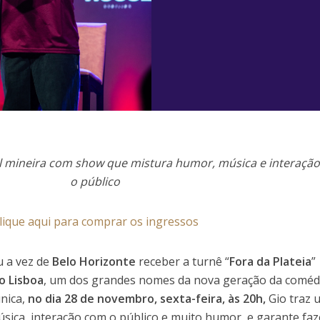
l mineira com show que mistura humor, música e interaçã
o público
lique aqui para comprar os ingressos
 a vez de
Belo Horizonte
receber a turnê “
Fora da Plateia
”
o Lisboa
, um dos grandes nomes da nova geração da coméd
nica,
no dia 28 de novembro, sexta-feira, às 20h,
Gio traz 
sica, interação com o público e muito humor, e garante faz