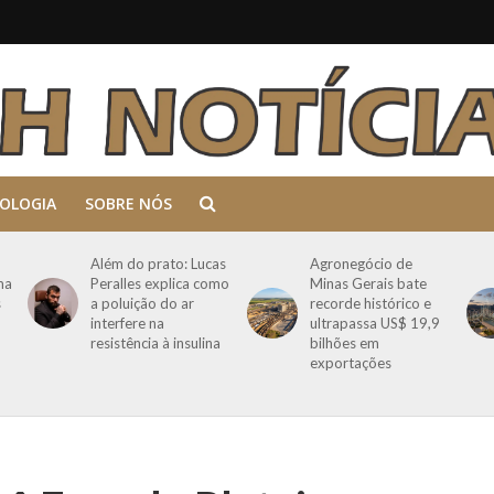
OLOGIA
SOBRE NÓS
Além do prato: Lucas
Agronegócio de
ma
Peralles explica como
Minas Gerais bate
s
a poluição do ar
recorde histórico e
interfere na
ultrapassa US$ 19,9
resistência à insulina
bilhões em
exportações