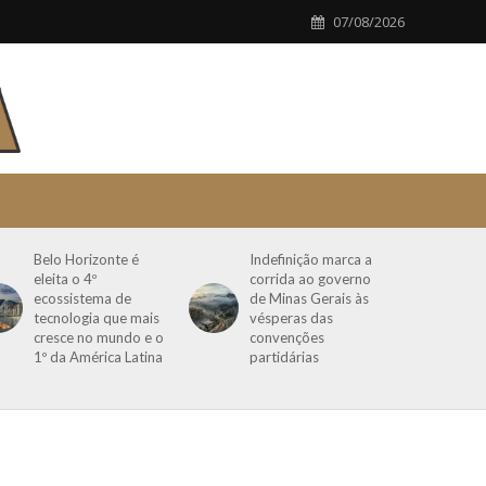
07/08/2026
Belo Horizonte é
Indefinição marca a
eleita o 4º
corrida ao governo
ecossistema de
de Minas Gerais às
tecnologia que mais
vésperas das
cresce no mundo e o
convenções
1º da América Latina
partidárias