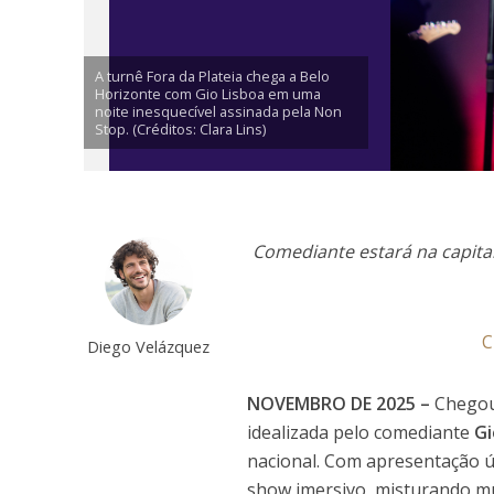
A turnê Fora da Plateia chega a Belo
Horizonte com Gio Lisboa em uma
noite inesquecível assinada pela Non
Stop. (Créditos: Clara Lins)
Comediante estará na capita
C
Diego Velázquez
NOVEMBRO DE 2025 –
Chegou
idealizada pelo comediante
Gi
nacional. Com apresentação ú
show imersivo, misturando mú