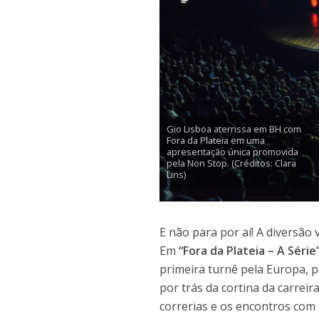
Gio Lisboa aterrissa em BH com
Fora da Plateia em uma
apresentação única promovida
pela Non Stop. (Créditos: Clara
Lins)
E não para por aí! A diversão
Em
“Fora da Plateia – A Série
primeira turnê pela Europa, 
por trás da cortina da carrei
correrias e os encontros com