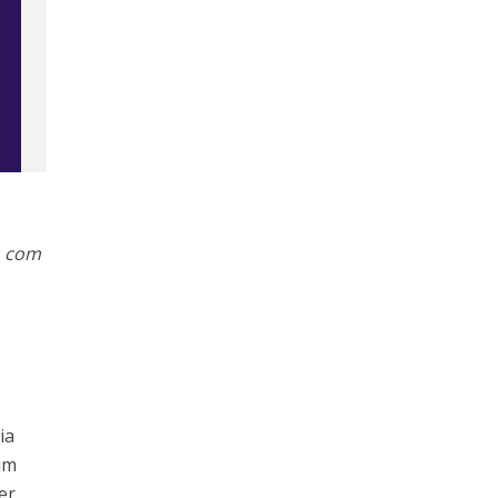
o com
ia
um
er