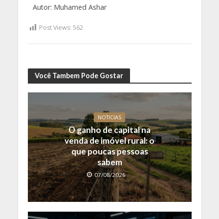
Autor:
Muhamed Ashar
Post Views:
562
Você Tambem Pode Gostar
NOTICIAS
O ganho de capital na
venda de imóvel rural: o
que poucas pessoas
sabem
07/08/2026