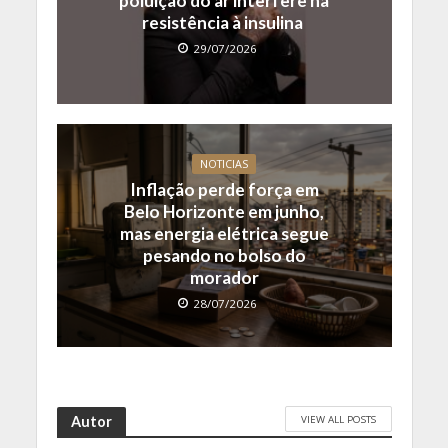
poluição do ar interfere na
resistência à insulina
29/07/2026
NOTICIAS
Inflação perde força em
Belo Horizonte em junho,
mas energia elétrica segue
pesando no bolso do
morador
28/07/2026
VIEW ALL POSTS
Autor