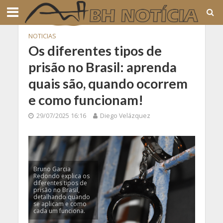
NOTICIAS
Os diferentes tipos de
prisão no Brasil: aprenda
quais são, quando ocorrem
e como funcionam!
29/07/2025 16:16
Diego Velázquez
Bruno Garcia
Redondo explica os
diferentes tipos de
prisão no Brasil,
detalhando quando
se aplicam e como
cada um funciona.