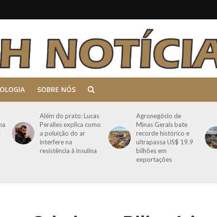
OLOGIA
SOBRE NÓS
Além do prato: Lucas
Agronegócio de
ma
Peralles explica como
Minas Gerais bate
s
a poluição do ar
recorde histórico e
interfere na
ultrapassa US$ 19,9
resistência à insulina
bilhões em
exportações