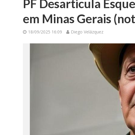
PF Desarticula Esque
em Minas Gerais (noti
18/09/2025 16:09
Diego Velázquez