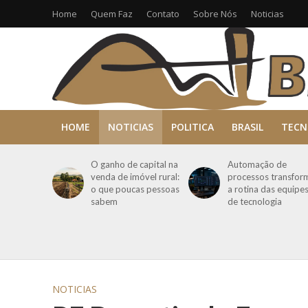
Home
Quem Faz
Contato
Sobre Nós
Noticias
HOME
NOTICIAS
POLITICA
BRASIL
TECN
O ganho de capital na
Automação de
venda de imóvel rural:
processos transfor
o que poucas pessoas
a rotina das equipe
sabem
de tecnologia
NOTICIAS