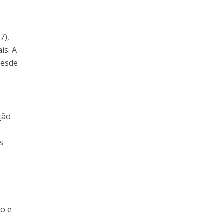
7),
is. A
desde
ção
s
ro e