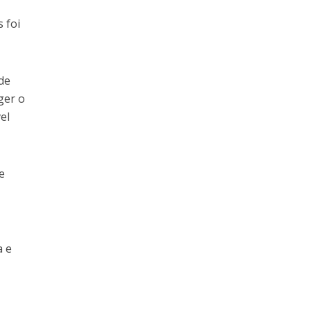
 foi
de
ger o
el
e
a e