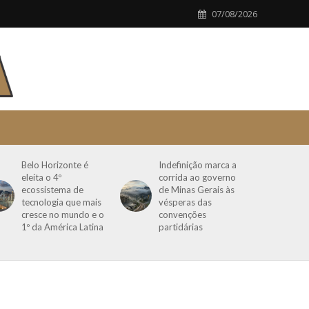
07/08/2026
Belo Horizonte é
Indefinição marca a
eleita o 4º
corrida ao governo
ecossistema de
de Minas Gerais às
tecnologia que mais
vésperas das
cresce no mundo e o
convenções
1º da América Latina
partidárias