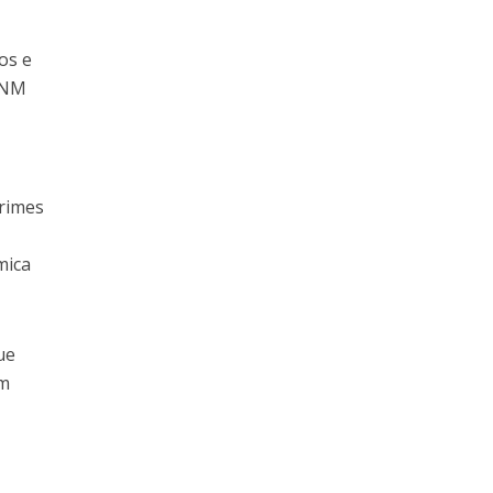
os e
 ANM
crimes
mica
ue
um