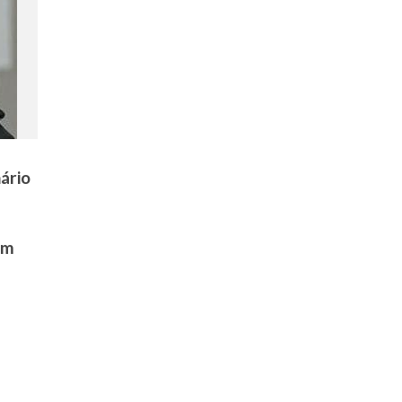
ário
em