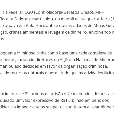
ícia Federal, CGU (Controladoria-Geral da União), MPF
 Receita Federal desarticulou, na manhã desta quarta-feira (1
e atuava em Belo Horizonte e outras cidades de Minas Gera
pção, crimes ambientais e lavagem de dinheiro, envolvendo 
os.
 esquema criminoso tinha como base uma rede complexa de
suspeitos, incluindo diretores da Agência Nacional de Minera
manipulado decisões em favor da organização criminosa,
l de recursos naturais e permitindo que as atividades ilícita
.
primento de 22 ordens de prisão e 79 mandados de busca e
loqueado um valor expressivo de R$1,5 bilhão em bens dos
dida visa impedir que os suspeitos continuem a lavar dinhei