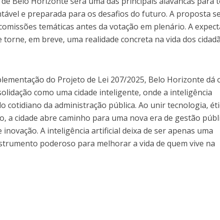
os de Belo Horizonte será uma das principais alavancas para 
tentável e preparada para os desafios do futuro. A proposta 
comissões temáticas antes da votação em plenário. A expect
l se torne, em breve, uma realidade concreta na vida dos cidad
lementação do Projeto de Lei 207/2025, Belo Horizonte dá 
olidação como uma cidade inteligente, onde a inteligência
 do cotidiano da administração pública. Ao unir tecnologia, éti
 a cidade abre caminho para uma nova era de gestão públi
 inovação. A inteligência artificial deixa de ser apenas uma
nstrumento poderoso para melhorar a vida de quem vive na