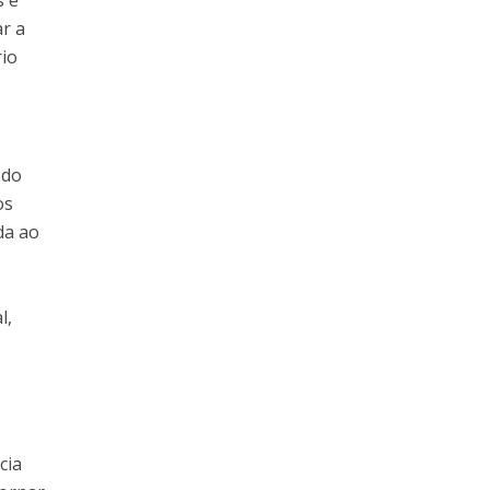
s e
r a
rio
 do
os
da ao
l,
cia