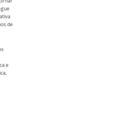
tornar
segue
ativa
ãos de
os
ca e
ca,