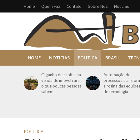
Home
Quem Faz
Contato
Sobre Nós
Noticias
HOME
NOTICIAS
POLITICA
BRASIL
TECN
O ganho de capital na
Automação de
venda de imóvel rural:
processos transfor
o que poucas pessoas
a rotina das equipe
sabem
de tecnologia
POLITICA