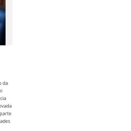
o da
ei
cia
rovada
parte
dades