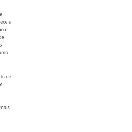
e,
hece a
ão e
de
s
como
do de
de
 mais