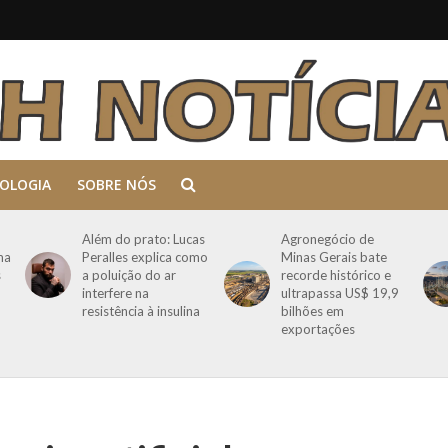
OLOGIA
SOBRE NÓS
Além do prato: Lucas
Agronegócio de
ma
Peralles explica como
Minas Gerais bate
s
a poluição do ar
recorde histórico e
interfere na
ultrapassa US$ 19,9
resistência à insulina
bilhões em
exportações