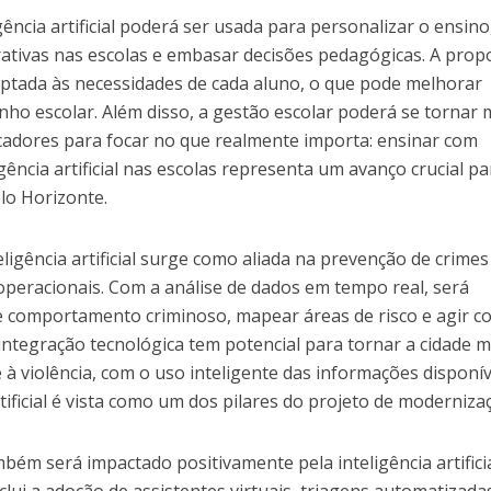
gência artificial poderá ser usada para personalizar o ensino
rativas nas escolas e embasar decisões pedagógicas. A prop
ptada às necessidades de cada aluno, o que pode melhorar
ho escolar. Além disso, a gestão escolar poderá se tornar 
ducadores para focar no que realmente importa: ensinar com
igência artificial nas escolas representa um avanço crucial pa
lo Horizonte.
eligência artificial surge como aliada na prevenção de crimes
operacionais. Com a análise de dados em tempo real, será
 de comportamento criminoso, mapear áreas de risco e agir c
 integração tecnológica tem potencial para tornar a cidade m
 à violência, com o uso inteligente das informações disponív
tificial é vista como um dos pilares do projeto de moderniza
ém será impactado positivamente pela inteligência artifici