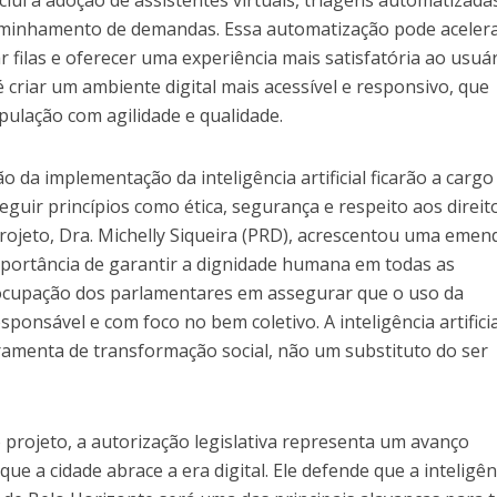
clui a adoção de assistentes virtuais, triagens automatizada
aminhamento de demandas. Essa automatização pode acelera
r filas e oferecer uma experiência mais satisfatória ao usuá
 é criar um ambiente digital mais acessível e responsivo, que
pulação com agilidade e qualidade.
o da implementação da inteligência artificial ficarão a cargo
eguir princípios como ética, segurança e respeito aos direit
rojeto, Dra. Michelly Siqueira (PRD), acrescentou uma emen
importância de garantir a dignidade humana em todas as
eocupação dos parlamentares em assegurar que o uso da
ponsável e com foco no bem coletivo. A inteligência artificia
ramenta de transformação social, não um substituto do ser
o projeto, a autorização legislativa representa um avanço
que a cidade abrace a era digital. Ele defende que a inteligên