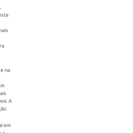
,
osta
mais
ra
 e na
om
ais
eis. A
ção.
al em