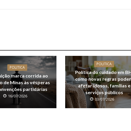
POLITICA
POLITICA
Política do cuidado em BH
nição marca corrida ao
como novas regras pode
o de Minas às vésperas
afetar idosos, famílias e
onvenções partidárias
serviços públicos
16/07/2026
03/07/2026