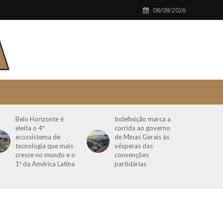
08/08/2026
Belo Horizonte é
Indefinição marca a
eleita o 4º
corrida ao governo
ecossistema de
de Minas Gerais às
tecnologia que mais
vésperas das
cresce no mundo e o
convenções
1º da América Latina
partidárias