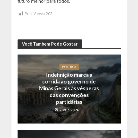
futuro melhor para todos.
Post Views:
202
Você Tambem Pode Gostar
POLITICA
Indefinição marca a
corrida ao governo de
Minas Gerais às vésperas
das convenções
partidárias
28/07/2026