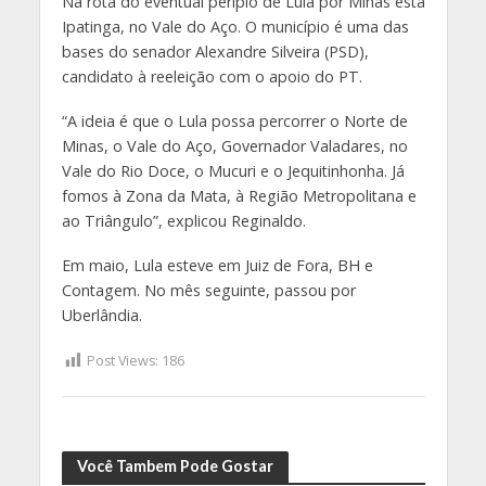
Na rota do eventual périplo de Lula por Minas está
Ipatinga, no Vale do Aço. O município é uma das
bases do senador Alexandre Silveira (PSD),
candidato à reeleição com o apoio do PT.
“A ideia é que o Lula possa percorrer o Norte de
Minas, o Vale do Aço, Governador Valadares, no
Vale do Rio Doce, o Mucuri e o Jequitinhonha. Já
fomos à Zona da Mata, à Região Metropolitana e
ao Triângulo”, explicou Reginaldo.
Em maio, Lula esteve em Juiz de Fora, BH e
Contagem. No mês seguinte, passou por
Uberlândia.
Post Views:
186
Você Tambem Pode Gostar