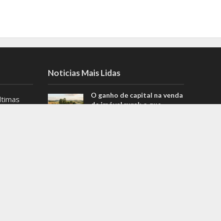
Noticias Mais Lidas
O ganho de capital na venda
ltimas
de imóvel rural: o que
es de
poucas pessoas sabem
.
Kalil deixa Prefeitura de
as
Belo Horizonte para
dências
concorrer ao governo de
detalhe
MG
no estado!
MG registra 4 casos
suspeitos de hepatite grave
s
de causa desconhecida em
crianças; saiba mais