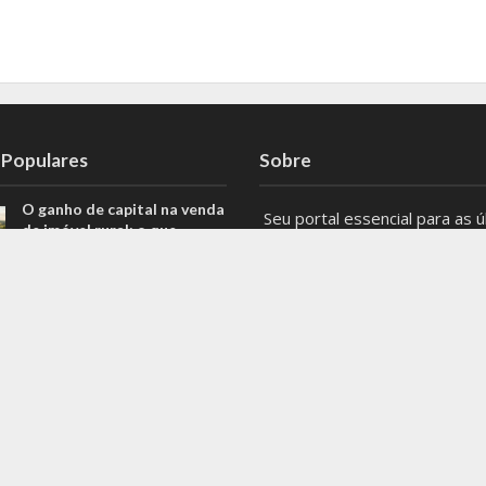
 Populares
Sobre
O ganho de capital na venda
Seu portal essencial para as ú
de imóvel rural: o que
notícias, eventos e atualizaçõ
poucas pessoas sabem
Belo Horizonte e Minas Gerais
Automação de processos
Mantenha-se informado com 
transforma a rotina das
principais notícias locais e ten
equipes de tecnologia
regionais. Não perca nenhum 
Além do prato: Lucas
do que acontece na capital e 
Peralles explica como a
poluição do ar interfere na
#BeloHorizonte #MinasGerai
resistência à insulina
#Notícias
Entre em contato: