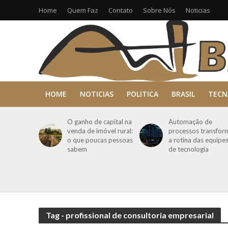
Home
Quem Faz
Contato
Sobre Nós
Noticias
HOME
NOTICIAS
POLITICA
BRASIL
TECN
O ganho de capital na
Automação de
venda de imóvel rural:
processos transfor
o que poucas pessoas
a rotina das equipe
sabem
de tecnologia
Tag - profissional de consultoria empresarial