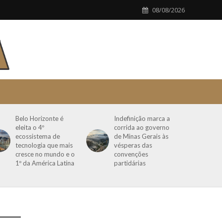
08/08/2026
Belo Horizonte é
Indefinição marca a
eleita o 4º
corrida ao governo
ecossistema de
de Minas Gerais às
tecnologia que mais
vésperas das
cresce no mundo e o
convenções
1º da América Latina
partidárias