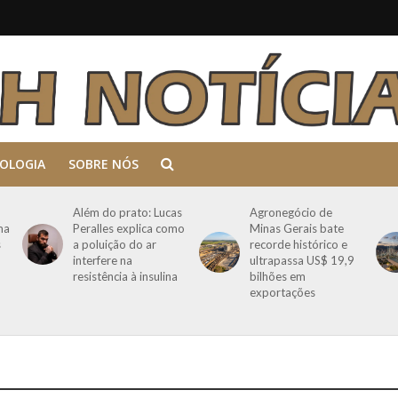
OLOGIA
SOBRE NÓS
Além do prato: Lucas
Agronegócio de
ma
Peralles explica como
Minas Gerais bate
s
a poluição do ar
recorde histórico e
interfere na
ultrapassa US$ 19,9
resistência à insulina
bilhões em
exportações