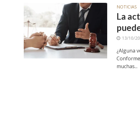
NOTICIAS
La ac
puede
13/10/2
¿Alguna v
Conforme 
muchas...