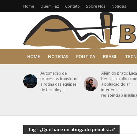
Home
Quem Faz
Contato
Sobre Nós
Noticias
HOME
NOTICIAS
POLITICA
BRASIL
TECN
Automação de
Além do prato: Luca
processos transforma
Peralles explica co
a rotina das equipes
a poluição do ar
de tecnologia
interfere na
resistência à insulin
Tag - ¿Qué hace un abogado penalista?