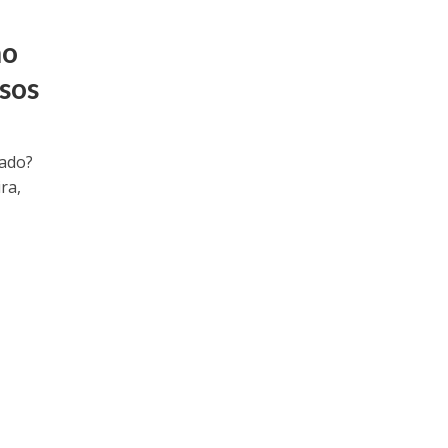
ho
sos
gado?
ra,