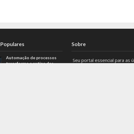
 Populares
Sobre
Automação de processos
Seu portal essencial para as ú
transforma a rotina das
notícias, eventos e atualizaçõ
equipes de tecnologia
Belo Horizonte e Minas Gerais
Além do prato: Lucas
Mantenha-se informado com 
Peralles explica como a
principais notícias locais e ten
poluição do ar interfere na
regionais. Não perca nenhum 
resistência à insulina
do que acontece na capital e 
Agronegócio de Minas
Gerais bate recorde
#BeloHorizonte #MinasGerai
histórico e ultrapassa US$
#Notícias
19,9 bilhões em
exportações
Entre em contato: