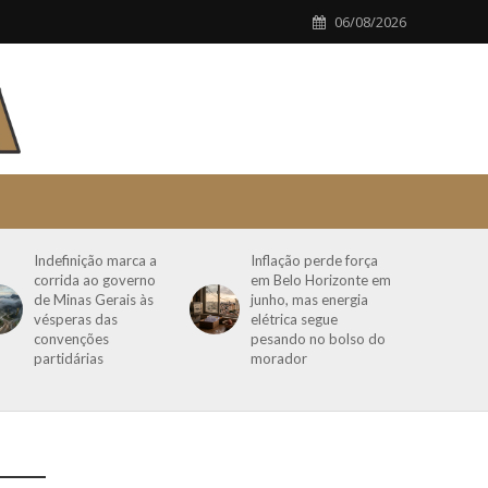
06/08/2026
Indefinição marca a
Inflação perde força
corrida ao governo
em Belo Horizonte em
de Minas Gerais às
junho, mas energia
vésperas das
elétrica segue
convenções
pesando no bolso do
partidárias
morador