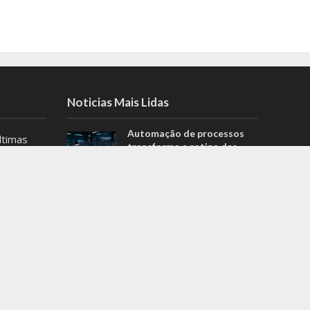
Noticias Mais Lidas
Automação de processos
ltimas
transforma a rotina das
es de
equipes de tecnologia
.
Kalil deixa Prefeitura de
as
Belo Horizonte para
dências
concorrer ao governo de
detalhe
MG
no estado!
MG registra 4 casos
suspeitos de hepatite grave
s
de causa desconhecida em
crianças; saiba mais