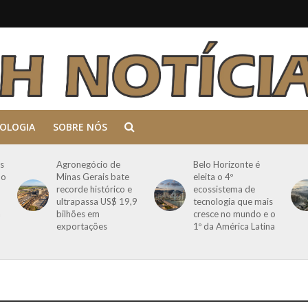
OLOGIA
SOBRE NÓS
s
Agronegócio de
Belo Horizonte é
mo
Minas Gerais bate
eleita o 4º
recorde histórico e
ecossistema de
ultrapassa US$ 19,9
tecnologia que mais
a
bilhões em
cresce no mundo e o
exportações
1º da América Latina