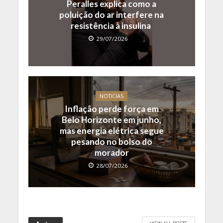
Peralles explica como a
poluição do ar interfere na
resistência à insulina
29/07/2026
NOTICIAS
Inflação perde força em
Belo Horizonte em junho,
mas energia elétrica segue
pesando no bolso do
morador
28/07/2026
VIEW ALL POSTS