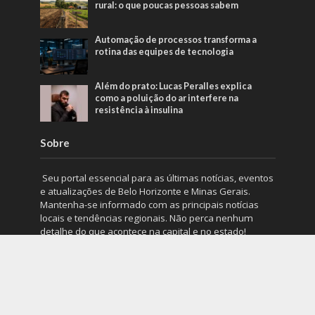
rural: o que poucas pessoas sabem
Automação de processos transforma a
rotina das equipes de tecnologia
Além do prato: Lucas Peralles explica
como a poluição do ar interfere na
resistência à insulina
Sobre
Seu portal essencial para as últimas notícias, eventos
e atualizações de Belo Horizonte e Minas Gerais.
Mantenha-se informado com as principais notícias
locais e tendências regionais. Não perca nenhum
detalhe do que acontece na capital e no estado!
#BeloHorizonte #MinasGerais #Notícias
Entre em contato:
contato@bhnoticia.com.br