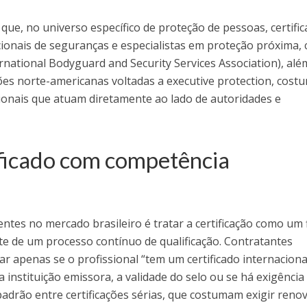
 que, no universo específico de proteção de pessoas, certifi
cionais de seguranças e especialistas em proteção próxima,
ernational Bodyguard and Security Services Association), alé
ções norte-americanas voltadas a executive protection, cos
sionais que atuam diretamente ao lado de autoridades e
ificado com competência
tes no mercado brasileiro é tratar a certificação como um 
e de um processo contínuo de qualificação. Contratantes
r apenas se o profissional “tem um certificado internaciona
 a instituição emissora, a validade do selo ou se há exigência
 padrão entre certificações sérias, que costumam exigir reno