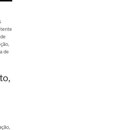
s
stente
 de
eção,
a de
to,
ação,