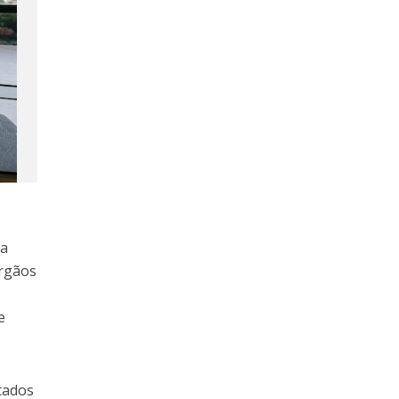
ma
órgãos
e
e
tados