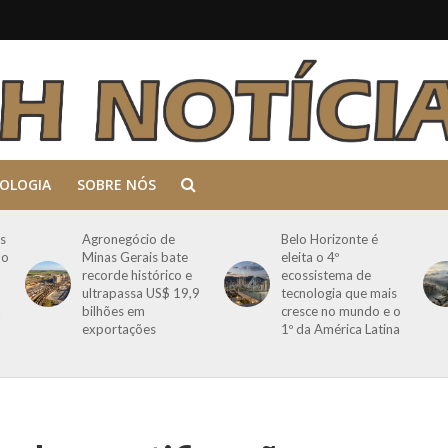
OLOGIA
SOBRE NÓS
s
Agronegócio de
Belo Horizonte é
mo
Minas Gerais bate
eleita o 4º
recorde histórico e
ecossistema de
ultrapassa US$ 19,9
tecnologia que mais
a
bilhões em
cresce no mundo e o
exportações
1º da América Latina