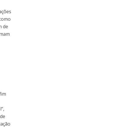
cações
 como
m de
tumam
fim
l”,
 de
vação