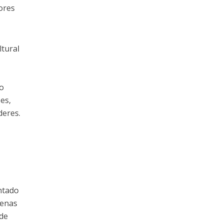
ores
tural
ão
es,
deres.
ntado
penas
 de