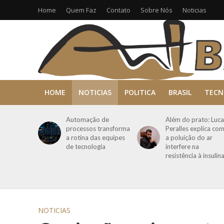
Home
Quem Faz
Contato
Sobre Nós
Noticias
HOME
NOTICIAS
POLITICA
BRASIL
TECN
Automação de
Além do prato: Luca
processos transforma
Peralles explica co
a rotina das equipes
a poluição do ar
de tecnologia
interfere na
resistência à insulin
NOTICIAS