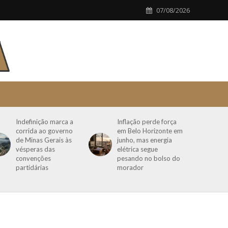
07/08/2026
Indefinição marca a
Inflação perde força
corrida ao governo
em Belo Horizonte em
de Minas Gerais às
junho, mas energia
vésperas das
elétrica segue
convenções
pesando no bolso do
partidárias
morador