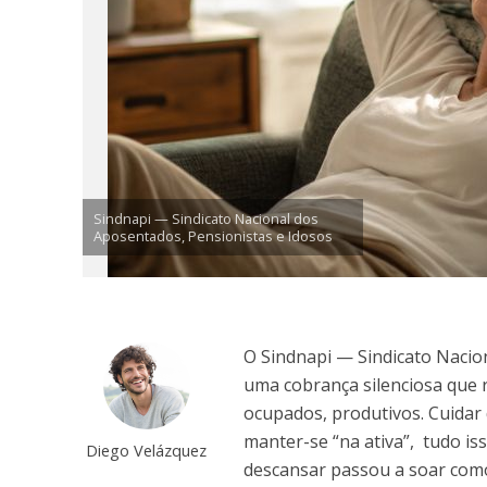
Sindnapi — Sindicato Nacional dos
Aposentados, Pensionistas e Idosos
O Sindnapi — Sindicato Nacio
uma cobrança silenciosa que 
ocupados, produtivos. Cuidar 
manter-se “na ativa”, tudo is
Diego Velázquez
descansar passou a soar com