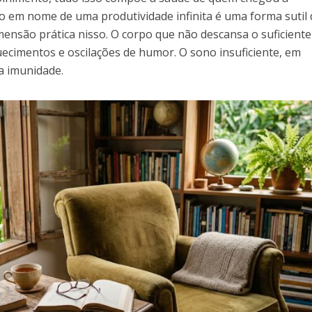
to em nome de uma produtividade infinita é uma forma sutil 
ensão prática nisso. O corpo que não descansa o suficiente 
uecimentos e oscilações de humor. O sono insuficiente, em
 a imunidade.