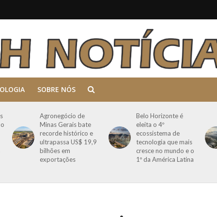
OLOGIA
SOBRE NÓS
s
Agronegócio de
Belo Horizonte é
mo
Minas Gerais bate
eleita o 4º
recorde histórico e
ecossistema de
ultrapassa US$ 19,9
tecnologia que mais
a
bilhões em
cresce no mundo e o
exportações
1º da América Latina