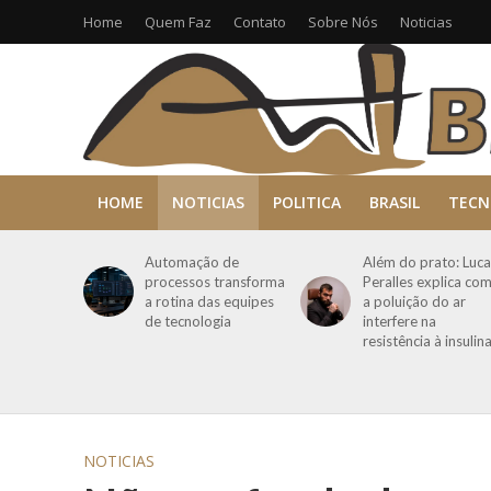
Home
Quem Faz
Contato
Sobre Nós
Noticias
HOME
NOTICIAS
POLITICA
BRASIL
TECN
Automação de
Além do prato: Luca
processos transforma
Peralles explica co
a rotina das equipes
a poluição do ar
de tecnologia
interfere na
resistência à insulin
NOTICIAS