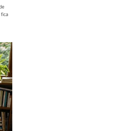
de
fica