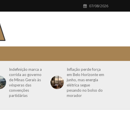
07/08/2026
Indefinição marca a
Inflação perde força
corrida ao governo
em Belo Horizonte em
de Minas Gerais às
junho, mas energia
vésperas das
elétrica segue
convenções
pesando no bolso do
partidárias
morador