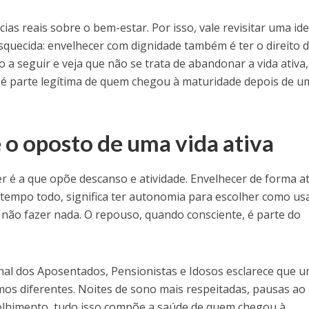
as reais sobre o bem-estar. Por isso, vale revisitar uma ide
squecida: envelhecer com dignidade também é ter o direito 
 a seguir e veja que não se trata de abandonar a vida ativa,
é parte legítima de quem chegou à maturidade depois de u
 o oposto de uma vida ativa
r é a que opõe descanso e atividade. Envelhecer de forma at
 tempo todo, significa ter autonomia para escolher como us
 não fazer nada. O repouso, quando consciente, é parte do
nal dos Aposentados, Pensionistas e Idosos esclarece que 
mos diferentes. Noites de sono mais respeitadas, pausas ao
colhimento, tudo isso compõe a saúde de quem chegou à