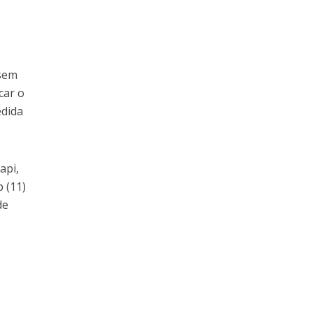
 sem
car o
edida
api,
 (11)
de