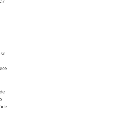
sar
 se
rece
úde
o
aúde