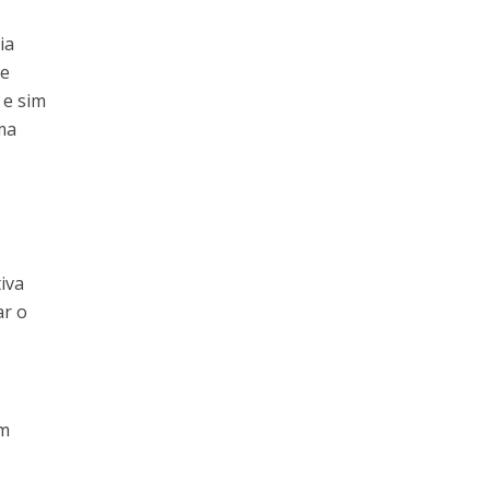
ia
de
 e sim
ma
iva
ar o
um