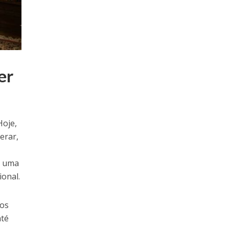
er
Hoje,
erar,
, uma
onal.
ios
até