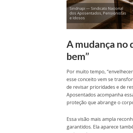
Sindnapi — Sindicato Nacional
dos Aposentados, Pensionistas
e Idosos
A mudança no 
bem”
Por muito tempo, “envelhecer
esse conceito vem se transfor
de revisar prioridades e de r
Aposentados acompanha essa 
proteção que abrange o corpo
Essa visão mais ampla reconh
garantidos. Ela aparece tamb