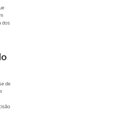
que
em
a dos
do
se de
m
cisão