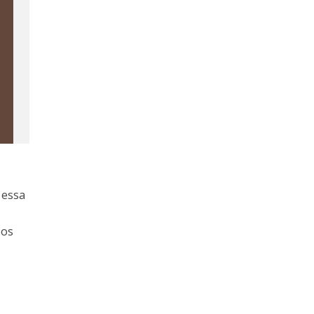
 essa
 os