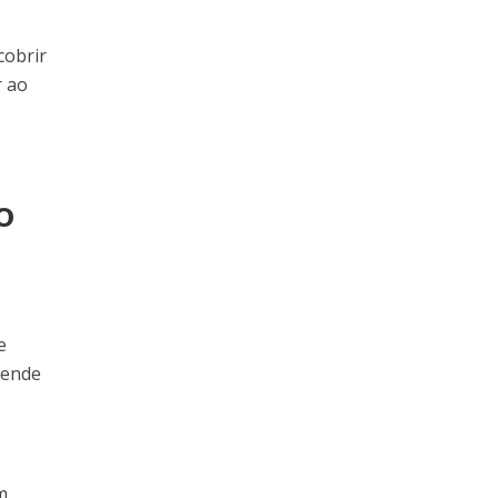
cobrir
r ao
o
e
tende
m,