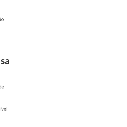
ão
isa
de
ível,