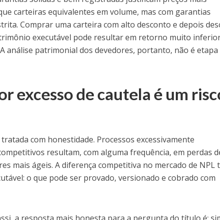
 que carteiras equivalentes em volume, mas com garantias
strita. Comprar uma carteira com alto desconto e depois des
rimônio executável pode resultar em retorno muito inferio
. A análise patrimonial dos devedores, portanto, não é etapa
or excesso de cautela é um risc
r tratada com honestidade. Processos excessivamente
ompetitivos resultam, com alguma frequência, em perdas d
s mais ágeis. A diferença competitiva no mercado de NPL 
utável: o que pode ser provado, versionado e cobrado com
ssi, a resposta mais honesta para a pergunta do título é: si