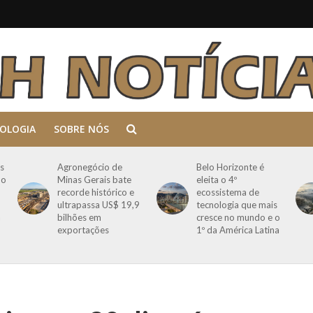
OLOGIA
SOBRE NÓS
s
Agronegócio de
Belo Horizonte é
mo
Minas Gerais bate
eleita o 4º
recorde histórico e
ecossistema de
ultrapassa US$ 19,9
tecnologia que mais
a
bilhões em
cresce no mundo e o
exportações
1º da América Latina