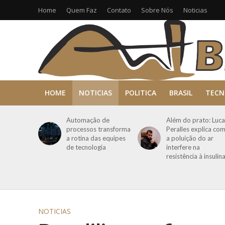
Home
Quem Faz
Contato
Sobre Nós
Noticias
HOME
NOTICIAS
POLITICA
BRASIL
TECN
Automação de
Além do prato: Luca
processos transforma
Peralles explica co
a rotina das equipes
a poluição do ar
de tecnologia
interfere na
resistência à insulin
NOTICIAS