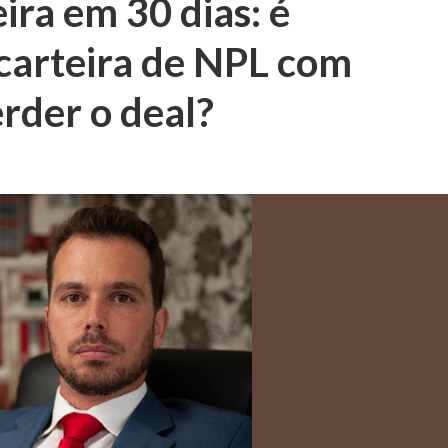
ira em 30 dias: é
 carteira de NPL com
rder o deal?