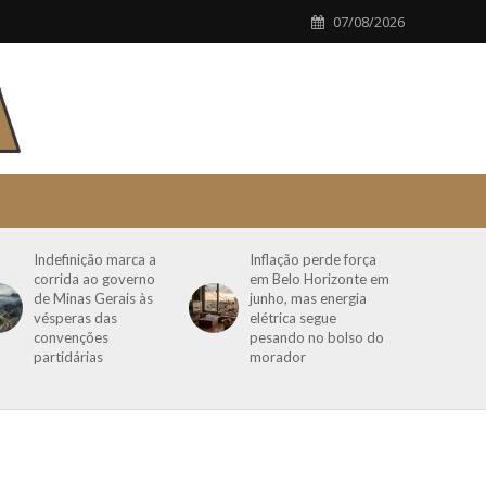
07/08/2026
Indefinição marca a
Inflação perde força
corrida ao governo
em Belo Horizonte em
de Minas Gerais às
junho, mas energia
vésperas das
elétrica segue
convenções
pesando no bolso do
partidárias
morador