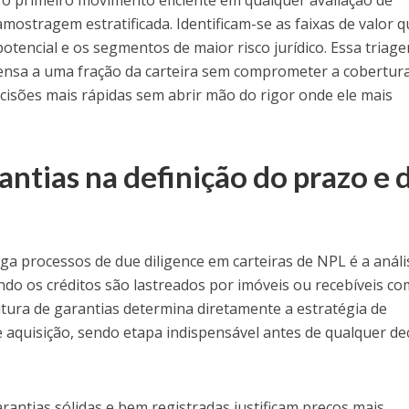
amostragem estratificada. Identificam-se as faixas de valor 
tencial e os segmentos de maior risco jurídico. Essa triag
densa a uma fração da carteira sem comprometer a cobertur
ecisões mais rápidas sem abrir mão do rigor onde ele mais
antias na definição do prazo e 
a processos de due diligence em carteiras de NPL é a análi
ndo os créditos são lastreados por imóveis ou recebíveis co
tura de garantias determina diretamente a estratégia de
e aquisição, sendo etapa indispensável antes de qualquer de
rantias sólidas e bem registradas justificam preços mais