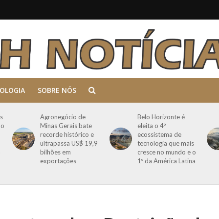
OLOGIA
SOBRE NÓS
s
Agronegócio de
Belo Horizonte é
mo
Minas Gerais bate
eleita o 4º
recorde histórico e
ecossistema de
ultrapassa US$ 19,9
tecnologia que mais
a
bilhões em
cresce no mundo e o
exportações
1º da América Latina