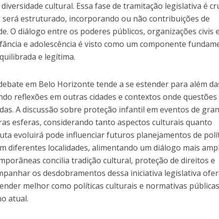
versidade cultural. Essa fase de tramitação legislativa é cru
al será estruturado, incorporando ou não contribuições de
de. O diálogo entre os poderes públicos, organizações civis 
 infância e adolescência é visto como um componente fundam
quilibrada e legítima.
 debate em Belo Horizonte tende a se estender para além da
ando reflexões em outras cidades e contextos onde questões
das. A discussão sobre proteção infantil em eventos de gra
ras esferas, considerando tanto aspectos culturais quanto
uta evoluirá pode influenciar futuros planejamentos de polí
m diferentes localidades, alimentando um diálogo mais amp
orâneas concilia tradição cultural, proteção de direitos e
ompanhar os desdobramentos dessa iniciativa legislativa ofe
der melhor como políticas culturais e normativas pública
o atual.