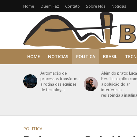
Home
Quem Faz
Contato
Sobre Nós
Noticias
HOME
NOTICIAS
POLITICA
BRASIL
TECN
Automação de
Além do prato: Luca
processos transforma
Peralles explica co
a rotina das equipes
a poluição do ar
de tecnologia
interfere na
resistência à insulin
POLITICA