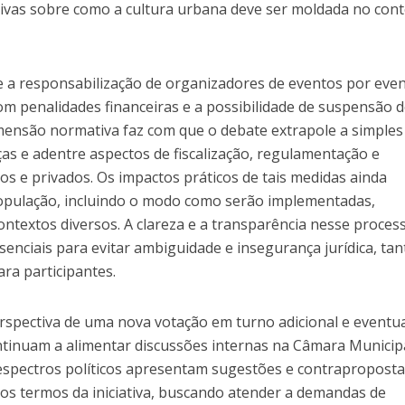
ctivas sobre como a cultura urbana deve ser moldada no con
e a responsabilização de organizadores de eventos por eve
om penalidades financeiras e a possibilidade de suspensão 
imensão normativa faz com que o debate extrapole a simples
as e adentre aspectos de fiscalização, regulamentação e
s e privados. Os impactos práticos de tais medidas ainda
população, incluindo o modo como serão implementadas,
ntextos diversos. A clareza e a transparência nesse proces
enciais para evitar ambiguidade e insegurança jurídica, tan
ra participantes.
rspectiva de uma nova votação em turno adicional e eventu
ntinuam a alimentar discussões internas na Câmara Municipa
espectros políticos apresentam sugestões e contrapropost
 os termos da iniciativa, buscando atender a demandas de