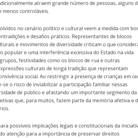
adicionalmente atraem grande número de pessoas, alguns d
e menos controláveis.
lvidos no cenário político e cultural veem a medida com bo
ntradições e desafios práticos. Representantes de blocos
lturais e movimentos de diversidade criticam o que conside
o popular e uma interferência excessiva do Estado na vida
s grupos, festividades como os blocos de rua e outras
expressões culturais de longa tradição que representam
nvivência social. Ao restringir a presença de crianças em ce
e o risco de inviabilizar a participação familiar nessas
ersidade de público e afastando um importante segmento da
etivas que, para muitos, fazem parte da memória afetiva e 
ios.
a possíveis implicações legais e constitucionais da iniciati
o atenção para a importância de preservar direitos