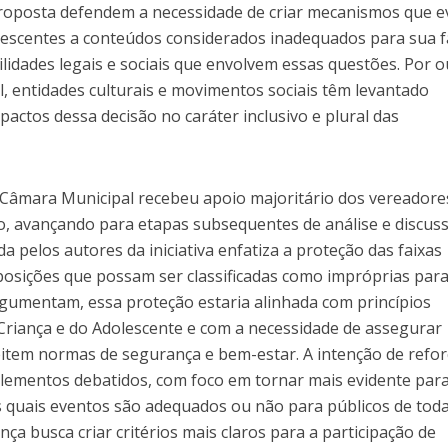
roposta defendem a necessidade de criar mecanismos que e
olescentes a conteúdos considerados inadequados para sua f
lidades legais e sociais que envolvem essas questões. Por o
il, entidades culturais e movimentos sociais têm levantado
ctos dessa decisão no caráter inclusivo e plural das
Câmara Municipal recebeu apoio majoritário dos vereadore
o, avançando para etapas subsequentes de análise e discuss
ada pelos autores da iniciativa enfatiza a proteção das faixas
xposições que possam ser classificadas como impróprias par
umentam, essa proteção estaria alinhada com princípios
 Criança e do Adolescente e com a necessidade de assegurar
item normas de segurança e bem-estar. A intenção de refor
 elementos debatidos, com foco em tornar mais evidente par
s quais eventos são adequados ou não para públicos de tod
ça busca criar critérios mais claros para a participação de