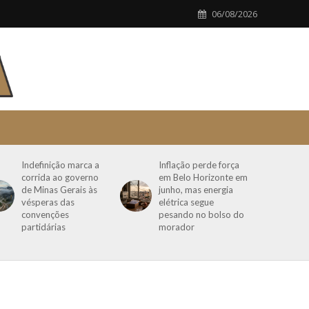
06/08/2026
Indefinição marca a
Inflação perde força
corrida ao governo
em Belo Horizonte em
de Minas Gerais às
junho, mas energia
vésperas das
elétrica segue
convenções
pesando no bolso do
partidárias
morador