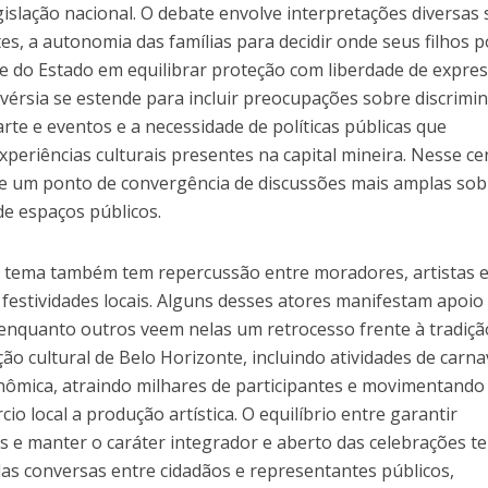
islação nacional. O debate envolve interpretações diversas
es, a autonomia das famílias para decidir onde seus filhos
de do Estado em equilibrar proteção com liberdade de expre
rovérsia se estende para incluir preocupações sobre discrimi
rte e eventos e a necessidade de políticas públicas que
xperiências culturais presentes na capital mineira. Nesse ce
-se um ponto de convergência de discussões mais amplas sob
de espaços públicos.
e tema também tem repercussão entre moradores, artistas 
festividades locais. Alguns desses atores manifestam apoio
, enquanto outros veem nelas um retrocesso frente à tradiçã
ão cultural de Belo Horizonte, incluindo atividades de carna
onômica, atraindo milhares de participantes e movimentando
io local a produção artística. O equilíbrio entre garantir
s e manter o caráter integrador e aberto das celebrações t
das conversas entre cidadãos e representantes públicos,