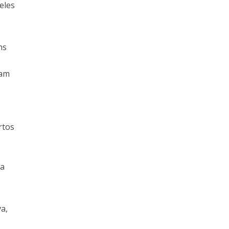
eles
ns
ram
rtos
da
va,