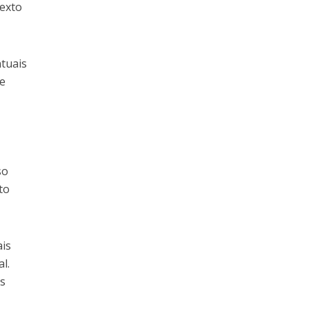
texto
ntuais
de
so
to
ais
l.
as