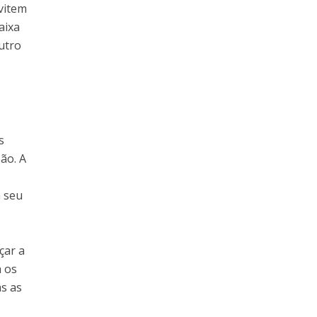
vitem
aixa
utro
s
ão. A
a seu
çar a
a os
as as