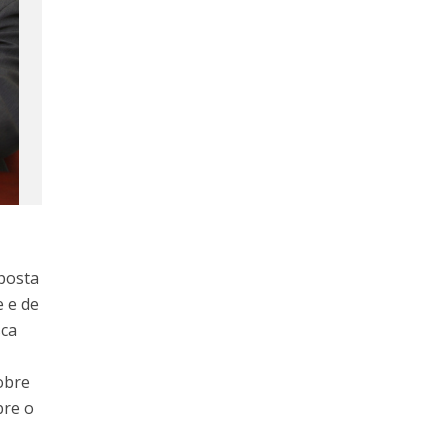
posta
e e de
sca
obre
bre o