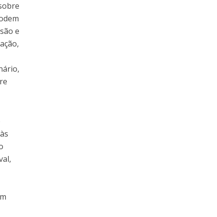
 sobre
 podem
ssão e
nação,
nário,
re
e
 às
o
val,
em