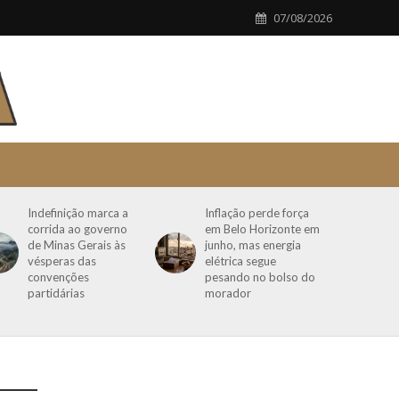
07/08/2026
Indefinição marca a
Inflação perde força
corrida ao governo
em Belo Horizonte em
de Minas Gerais às
junho, mas energia
vésperas das
elétrica segue
convenções
pesando no bolso do
partidárias
morador