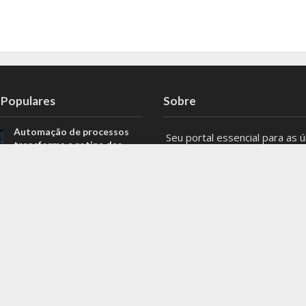
 Populares
Sobre
Automação de processos
Seu portal essencial para as ú
transforma a rotina das
notícias, eventos e atualizaçõ
equipes de tecnologia
Belo Horizonte e Minas Gerais
Além do prato: Lucas
Mantenha-se informado com 
Peralles explica como a
principais notícias locais e ten
poluição do ar interfere na
regionais. Não perca nenhum 
resistência à insulina
do que acontece na capital e 
Agronegócio de Minas
Gerais bate recorde
#BeloHorizonte #MinasGerai
histórico e ultrapassa US$
#Notícias
19,9 bilhões em
exportações
Entre em contato: