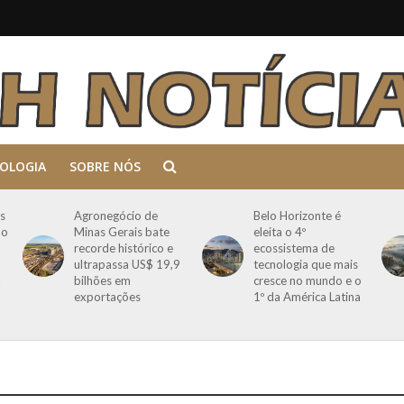
OLOGIA
SOBRE NÓS
s
Agronegócio de
Belo Horizonte é
mo
Minas Gerais bate
eleita o 4º
recorde histórico e
ecossistema de
ultrapassa US$ 19,9
tecnologia que mais
a
bilhões em
cresce no mundo e o
exportações
1º da América Latina