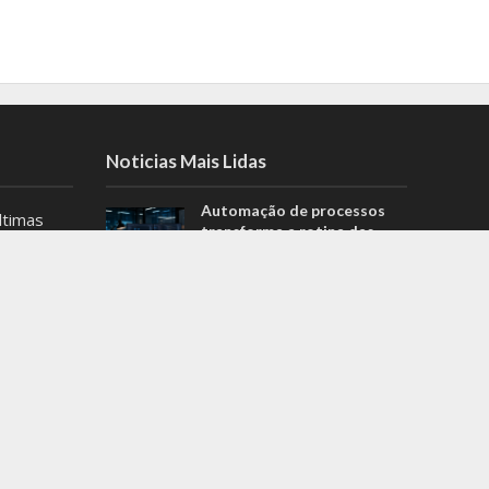
Noticias Mais Lidas
Automação de processos
ltimas
transforma a rotina das
es de
equipes de tecnologia
.
Kalil deixa Prefeitura de
as
Belo Horizonte para
dências
concorrer ao governo de
detalhe
MG
no estado!
MG registra 4 casos
suspeitos de hepatite grave
s
de causa desconhecida em
crianças; saiba mais