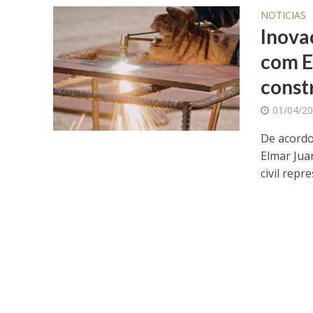
NOTICIAS
Inova
com E
const
01/04/2
De acordo
Elmar Jua
civil repr