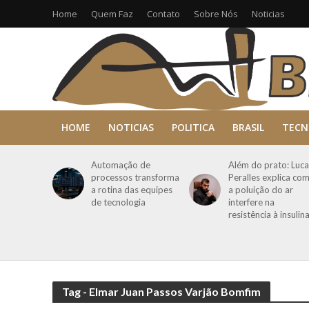
Home
Quem Faz
Contato
Sobre Nós
Noticias
HOME
NOTICIAS
POLITICA
BRASIL
TECN
Automação de
Além do prato: Luca
processos transforma
Peralles explica co
a rotina das equipes
a poluição do ar
de tecnologia
interfere na
resistência à insulin
Tag - Elmar Juan Passos Varjão Bomfim