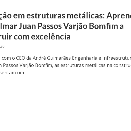
ção em estruturas metálicas: Apre
lmar Juan Passos Varjão Bomfim a
ruir com excelência
026
 com o CEO da André Guimarães Engenharia e Infraestrutur
n Passos Varjão Bomfim, as estruturas metálicas na constr
esentam um...