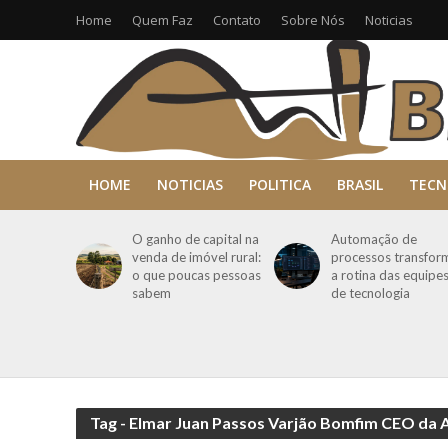
Home
Quem Faz
Contato
Sobre Nós
Noticias
HOME
NOTICIAS
POLITICA
BRASIL
TECN
O ganho de capital na
Automação de
venda de imóvel rural:
processos transfor
o que poucas pessoas
a rotina das equipe
sabem
de tecnologia
Tag - Elmar Juan Passos Varjão Bomfim CEO da 