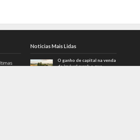
Noticias Mais Lidas
O ganho de capital na venda
ltimas
de imóvel rural: o que
es de
poucas pessoas sabem
.
Kalil deixa Prefeitura de
as
Belo Horizonte para
dências
concorrer ao governo de
detalhe
MG
no estado!
MG registra 4 casos
suspeitos de hepatite grave
s
de causa desconhecida em
crianças; saiba mais