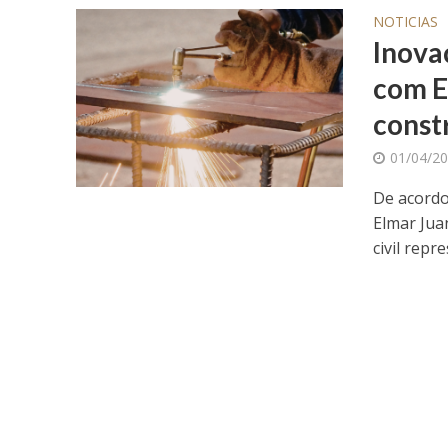
NOTICIAS
Inova
com E
const
01/04/2
De acordo
Elmar Jua
civil repr