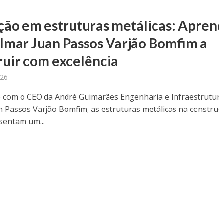
ção em estruturas metálicas: Apre
lmar Juan Passos Varjão Bomfim a
ruir com excelência
026
 com o CEO da André Guimarães Engenharia e Infraestrutur
n Passos Varjão Bomfim, as estruturas metálicas na constr
esentam um...