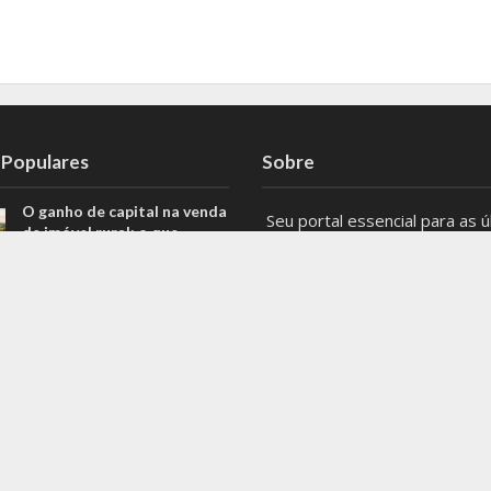
 Populares
Sobre
O ganho de capital na venda
Seu portal essencial para as ú
de imóvel rural: o que
notícias, eventos e atualizaçõ
poucas pessoas sabem
Belo Horizonte e Minas Gerais
Automação de processos
Mantenha-se informado com 
transforma a rotina das
principais notícias locais e ten
equipes de tecnologia
regionais. Não perca nenhum 
Além do prato: Lucas
do que acontece na capital e 
Peralles explica como a
poluição do ar interfere na
#BeloHorizonte #MinasGerai
resistência à insulina
#Notícias
Entre em contato: