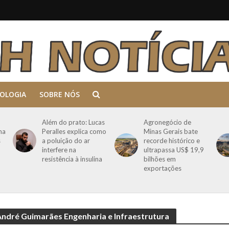
OLOGIA
SOBRE NÓS
Além do prato: Lucas
Agronegócio de
ma
Peralles explica como
Minas Gerais bate
s
a poluição do ar
recorde histórico e
interfere na
ultrapassa US$ 19,9
resistência à insulina
bilhões em
exportações
André Guimarães Engenharia e Infraestrutura