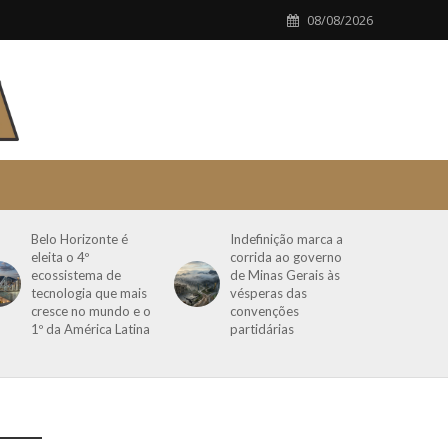
08/08/2026
Belo Horizonte é
Indefinição marca a
eleita o 4º
corrida ao governo
ecossistema de
de Minas Gerais às
tecnologia que mais
vésperas das
cresce no mundo e o
convenções
1º da América Latina
partidárias