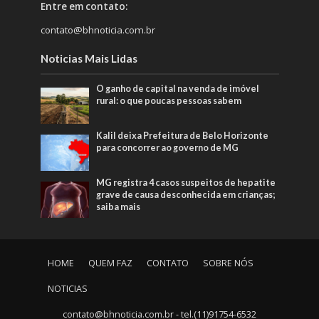
Entre em contato:
contato@bhnoticia.com.br
Noticias Mais Lidas
O ganho de capital na venda de imóvel
rural: o que poucas pessoas sabem
Kalil deixa Prefeitura de Belo Horizonte
para concorrer ao governo de MG
MG registra 4 casos suspeitos de hepatite
grave de causa desconhecida em crianças;
saiba mais
HOME
QUEM FAZ
CONTATO
SOBRE NÓS
NOTICIAS
contato@bhnoticia.com.br
- tel.(11)91754-6532