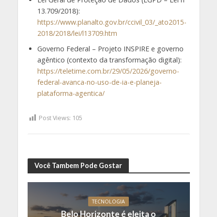
13.709/2018):
https://www.planalto.gov.br/ccivil_03/_ato2015-
2018/2018/lei/l13709.htm
Governo Federal – Projeto INSPIRE e governo
agêntico (contexto da transformação digital):
https://teletime.com.br/29/05/2026/governo-
federal-avanca-no-uso-de-ia-e-planeja-
plataforma-agentica/
Post Views:
105
Você Tambem Pode Gostar
TECNOLOGIA
Belo Horizonte é eleita o