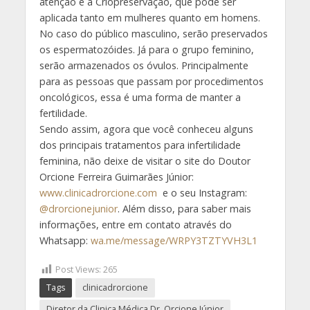
atenção é a Criopreservação, que pode ser
aplicada tanto em mulheres quanto em homens.
No caso do público masculino, serão preservados
os espermatozóides. Já para o grupo feminino,
serão armazenados os óvulos. Principalmente
para as pessoas que passam por procedimentos
oncológicos, essa é uma forma de manter a
fertilidade.
Sendo assim, agora que você conheceu alguns
dos principais tratamentos para infertilidade
feminina, não deixe de visitar o site do Doutor
Orcione Ferreira Guimarães Júnior:
www.clinicadrorcione.com
e o seu Instagram:
@drorcionejunior
. Além disso, para saber mais
informações, entre em contato através do
Whatsapp:
wa.me/message/WRPY3TZTYVH3L1
Post Views:
265
Tags
clinicadrorcione
Diretor da Clinica Médica Dr. Orcione Júnior