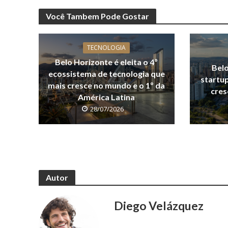
Você Tambem Pode Gostar
TECNOLOGIA
Belo Horizonte é eleita o 4º
Belo
ecossistema de tecnologia que
startu
mais cresce no mundo e o 1º da
cres
América Latina
28/07/2026
Autor
Diego Velázquez