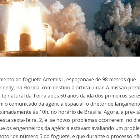
amento do foguete Artemis I, espaçonave de 98 metros que
ennedy, na Flórida, com destino à órbita lunar. A missão pre
ite natural da Terra após 50 anos da ida dos primeiros sere
 o comunicado da agência espacial, o diretor de lançament
imadamente às 10h, no horário de Brasília. Agora, a previs
sta sexta-feira, 2, e ,se novos problemas ocorrerem, no dia
ue os engenheiros da agência estavam avaliando um probl
motor de número 3 do foguete, e que durante o processo n