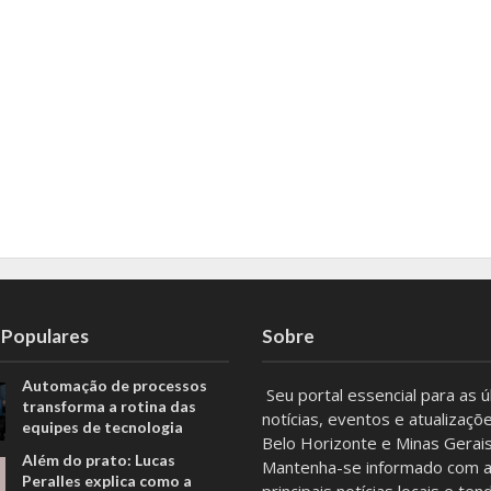
 Populares
Sobre
Automação de processos
Seu portal essencial para as ú
transforma a rotina das
notícias, eventos e atualizaçõ
equipes de tecnologia
Belo Horizonte e Minas Gerais
Além do prato: Lucas
Mantenha-se informado com 
Peralles explica como a