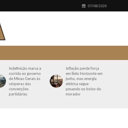
07/08/2026
Indefinição marca a
Inflação perde força
corrida ao governo
em Belo Horizonte em
de Minas Gerais às
junho, mas energia
vésperas das
elétrica segue
convenções
pesando no bolso do
partidárias
morador