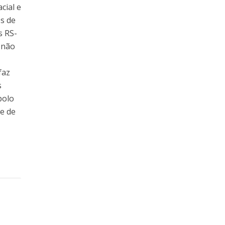
cial e
s de
s RS-
 não
faz
s
polo
de de