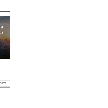
ra
os
POSTS