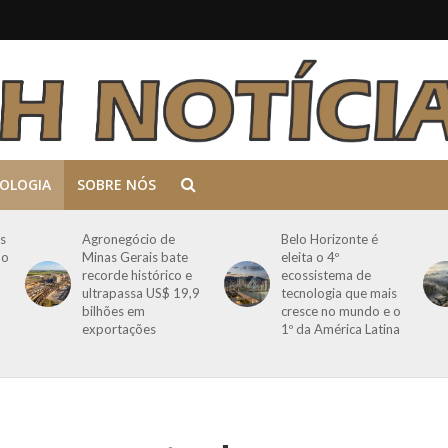
OLOGIA
SOBRE NÓS
s
Agronegócio de
Belo Horizonte é
mo
Minas Gerais bate
eleita o 4º
recorde histórico e
ecossistema de
ultrapassa US$ 19,9
tecnologia que mais
a
bilhões em
cresce no mundo e o
exportações
1º da América Latina