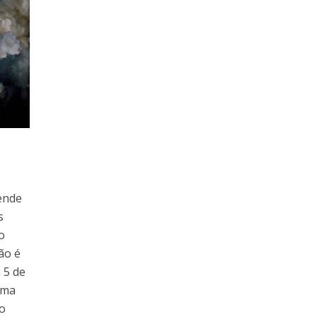
tende
s
o
ão é
 5 de
ema
ão