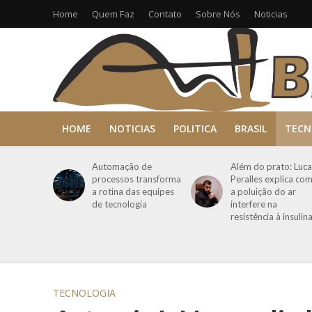
Home
Quem Faz
Contato
Sobre Nós
Noticias
HOME
NOTICIAS
POLITICA
BRASIL
TECN
Automação de
Além do prato: Luca
processos transforma
Peralles explica co
a rotina das equipes
a poluição do ar
de tecnologia
interfere na
resistência à insulin
TECNOLOGIA