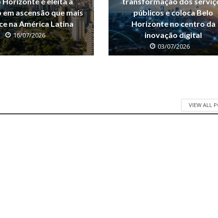
 Horizonte é eleita a
transformação dos serviç
p em ascensão que mais
públicos e coloca Belo
ce na América Latina
Horizonte no centro da
inovação digital
16/07/2026
03/07/2026
VIEW ALL 