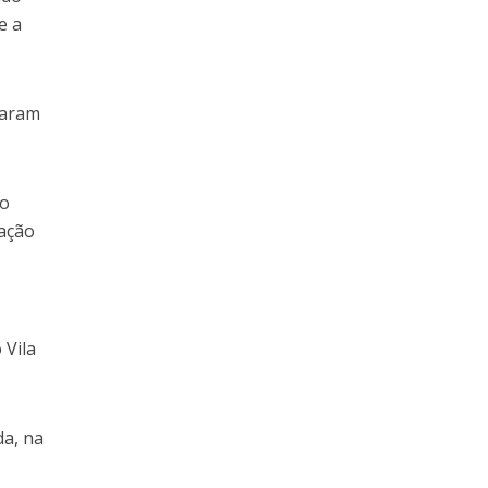
e a
garam
do
gação
 Vila
da, na