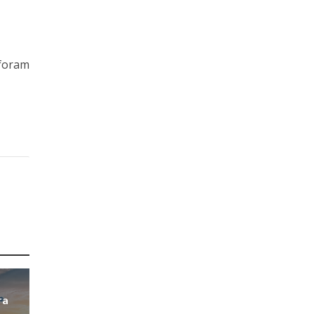
 foram
ra