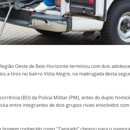
egião Oeste de Belo Horizonte terminou com dois adolesce
os a tiros no bairro Vista Alegre, na madrugada desta segu
orrência (BO) da Polícia Militar (PM), antes do duplo homicí
sica entre integrantes de dois grupos rivais envolvidos com
m homem conhecido como “Zangado” chegou para o namor