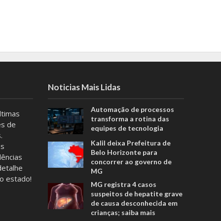
Noticias Mais Lidas
Automação de processos
ltimas
transforma a rotina das
es de
equipes de tecnologia
.
Kalil deixa Prefeitura de
as
Belo Horizonte para
dências
concorrer ao governo de
detalhe
MG
no estado!
MG registra 4 casos
suspeitos de hepatite grave
s
de causa desconhecida em
crianças; saiba mais