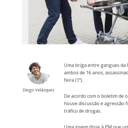
Uma briga entre gangues da R
ambos de 16 anos, assassinad
feira (1º).
Diego Velázquez
De acordo com o boletim de oc
houve discussão e agressão fí
tráfico de drogas.
Uma jovem disse à PM que u