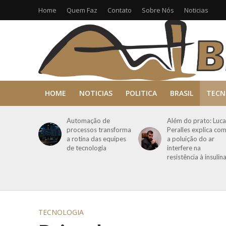
Home
Quem Faz
Contato
Sobre Nós
Noticias
HOME
NOTICIAS
POLITICA
BRASIL
TECN
Automação de
Além do prato: Luca
processos transforma
Peralles explica co
a rotina das equipes
a poluição do ar
de tecnologia
interfere na
resistência à insulin
TECNOLOGIA