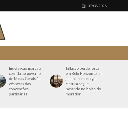
07/08/2026
Indefinição marca a
Inflação perde força
corrida ao governo
em Belo Horizonte em
de Minas Gerais às
junho, mas energia
vésperas das
elétrica segue
convenções
pesando no bolso do
partidárias
morador