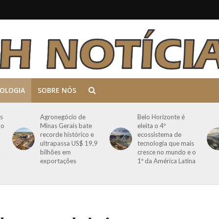
OLOGIA
SOBRE NÓS
s
Agronegócio de
Belo Horizonte é
mo
Minas Gerais bate
eleita o 4º
recorde histórico e
ecossistema de
ultrapassa US$ 19,9
tecnologia que mais
a
bilhões em
cresce no mundo e o
exportações
1º da América Latina