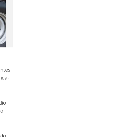
ntes,
nda-
dio
 o
ado