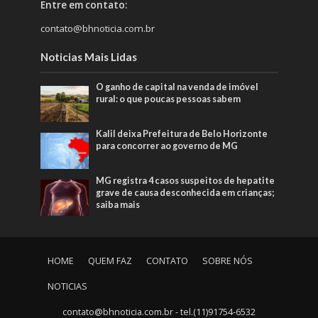
Entre em contato:
contato@bhnoticia.com.br
Noticias Mais Lidas
O ganho de capital na venda de imóvel
rural: o que poucas pessoas sabem
Kalil deixa Prefeitura de Belo Horizonte
para concorrer ao governo de MG
MG registra 4 casos suspeitos de hepatite
grave de causa desconhecida em crianças;
saiba mais
HOME
QUEM FAZ
CONTATO
SOBRE NÓS
NOTICIAS
contato@bhnoticia.com.br
- tel.(11)91754-6532